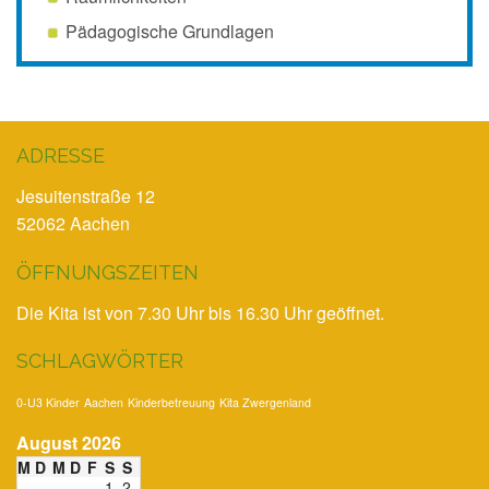
Pädagogische Grundlagen
ADRESSE
Jesuitenstraße 12
52062 Aachen
ÖFFNUNGSZEITEN
Die Kita ist von 7.30 Uhr bis 16.30 Uhr geöffnet.
SCHLAGWÖRTER
0-U3 Kinder
Aachen
Kinderbetreuung
Kita Zwergenland
August 2026
M
D
M
D
F
S
S
1
2