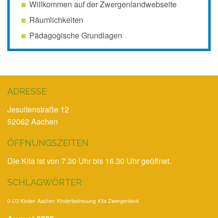
Willkommen auf der Zwergenlandwebseite
Räumlichkeiten
Pädagogische Grundlagen
ADRESSE
Jesuitenstraße 12
52062 Aachen
ÖFFNUNGSZEITEN
Die Kita ist von 7.30 Uhr bis 16.30 Uhr geöffnet.
SCHLAGWÖRTER
0-U3 Kinder
Aachen
Kinderbetreuung
Kita Zwergenland