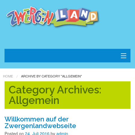
Home
HOME
ARCHIVE BY CATEGORY "ALLGEMEIN"
Konzept
Category Archives:
Allgemein
Kontakt
Impressum
Willkommen auf der
Zwergenlandwebseite
Datenschutz
Posted on
24. Juli 2016
by
admin