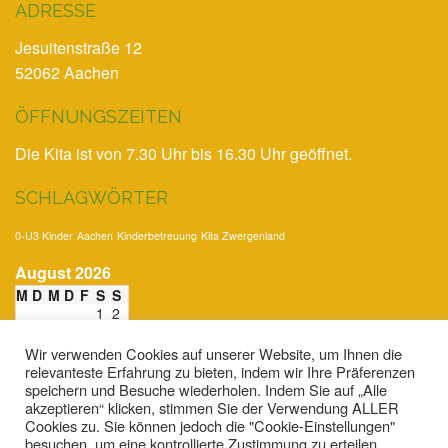
ADRESSE
Jesuitenstraße 12
52062 Aachen
ÖFFNUNGSZEITEN
Die Kita ist von 7.30 Uhr bis 16.30 Uhr geöffnet.
SCHLAGWÖRTER
0-U3 Kinder
Aachen
Kinderbetreuung
Kita Zwergenland
August 2026
M
D
M
D
F
S
S
1
2
3
4
5
6
7
8
9
10
11
12
13
14
15
16
Wir verwenden Cookies auf unserer Website, um Ihnen die
17
18
19
20
21
22
23
relevanteste Erfahrung zu bieten, indem wir Ihre Präferenzen
24
25
26
27
28
29
30
speichern und Besuche wiederholen. Indem Sie auf „Alle
31
akzeptieren“ klicken, stimmen Sie der Verwendung ALLER
Cookies zu. Sie können jedoch die "Cookie-Einstellungen"
« Juli
besuchen, um eine kontrollierte Zustimmung zu erteilen.