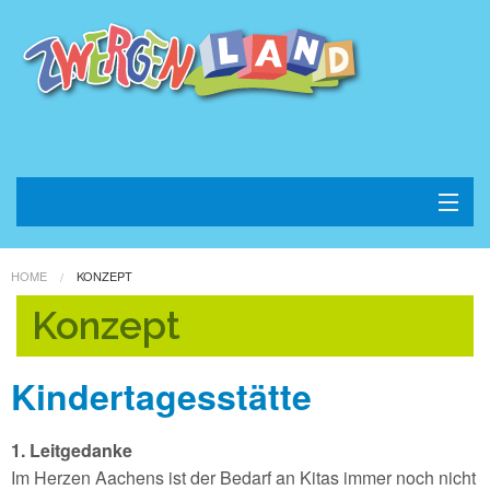
Home
HOME
KONZEPT
Konzept
Konzept
Kontakt
Kindertagesstätte
Impressum
1. Leitgedanke
Datenschutz
Im Herzen Aachens ist der Bedarf an Kitas immer noch nicht