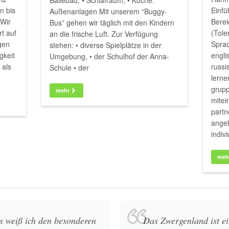
Bällebad, • Schlafraum, • Küche.
n bis
Einfü
Außenanlagen Mit unserem “Buggy-
 Wir
Berei
Bus” gehen wir täglich mit den Kindern
t auf
(Tole
an die frische Luft. Zur Verfügung
ngen
Sprac
stehen: • diverse Spielplätze in der
gkeit
engli
Umgebung, • der Schulhof der Anna-
 als
russi
Schule • der
lerne
grup
mehr
mitei
partn
angel
indiv
meh
s weiß ich den besonderen
Das Zwergenland ist ei