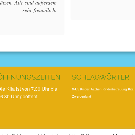
hätzen. Alle sind außerdem
sehr freundlich.
ÖFFNUNGSZEITEN
SCHLAGWÖRTER
ie Kita ist von 7.30 Uhr bis
0-U3 Kinder
Aachen
Kinderbetreuung
Kita
6.30 Uhr geöffnet.
Zwergenland