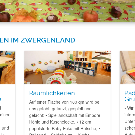
EN IM ZWERGENLAND
Räumlichkeiten
Pä
e
Gr
Auf einer Fläche von 160 qm wird bei
d
• Wir
uns getobt, getanzt, gespielt und
einer
inter
gelacht: • Spiellandschaft mit Empore,
Unter
Höhle und Kuschelecke, • 12 qm
n und
sehen
gepolsterte Baby-Ecke mit Rutsche, •
tz
Rahm