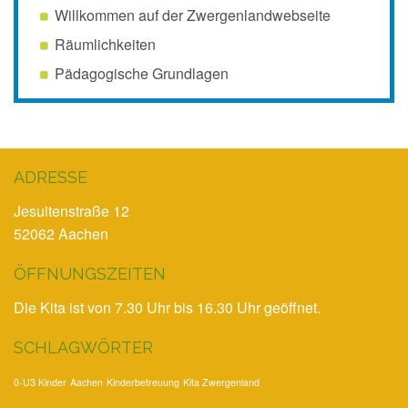
Willkommen auf der Zwergenlandwebseite
Räumlichkeiten
Pädagogische Grundlagen
ADRESSE
Jesuitenstraße 12
52062 Aachen
ÖFFNUNGSZEITEN
Die Kita ist von 7.30 Uhr bis 16.30 Uhr geöffnet.
SCHLAGWÖRTER
0-U3 Kinder
Aachen
Kinderbetreuung
Kita Zwergenland