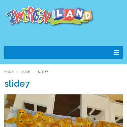
Home
HOME
SLIDE
SLIDE7
Konzept
slide7
Kontakt
Impressum
Datenschutz